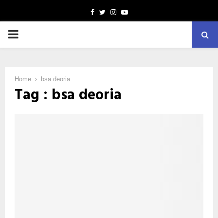
Facebook
Twitter
Instagram
Youtube
PRIMARY
MENU
Home
bsa deoria
Tag : bsa deoria