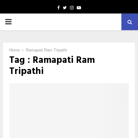
Facebook
Twitter
Instagram
Youtube
PRIMARY
MENU
Home
Ramapati Ram Tripathi
Tag : Ramapati Ram
Tripathi