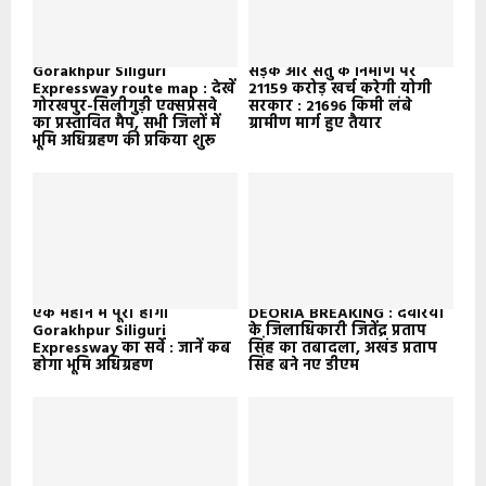
Gorakhpur Siliguri
सड़क और सेतु के निर्माण पर
Expressway route map : देखें
21159 करोड़ खर्च करेगी योगी
गोरखपुर-सिलीगुड़ी एक्सप्रेसवे
सरकार : 21696 किमी लंबे
का प्रस्तावित मैप, सभी जिलों में
ग्रामीण मार्ग हुए तैयार
भूमि अधिग्रहण की प्रकिया शुरू
एक महीने में पूरा होगा
DEORIA BREAKING : देवरिया
Gorakhpur Siliguri
के जिलाधिकारी जितेंद्र प्रताप
Expressway का सर्वे : जानें कब
सिंह का तबादला, अखंड प्रताप
होगा भूमि अधिग्रहण
सिंह बने नए डीएम