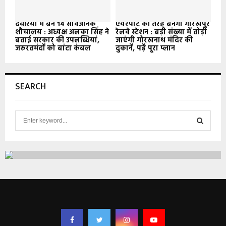
देवरिया में बने 14 सार्वजनिक
एयरपोर्ट की तरह बनेगा गोरखपुर
शौचालय : अध्यक्ष अलका सिंह ने
रेलवे स्टेशन : बड़ी संख्या में तोड़ी
बताई सरकार की उपलब्धियां,
जाएंगी गोरखनाथ मंदिर की
जरूरतमंदों को बांटा कंबल
दुकानें, पढ़ें पूरा प्लान
SEARCH
S
e
a
S
r
c
E
h
f
A
o
r
R
:
C