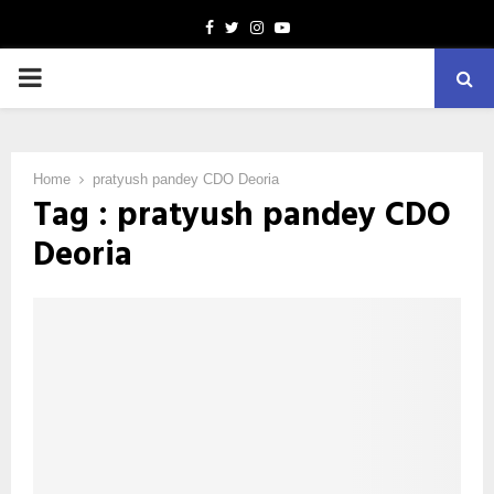
Facebook
Twitter
Instagram
Youtube
PRIMARY
MENU
Home
pratyush pandey CDO Deoria
Tag : pratyush pandey CDO
Deoria