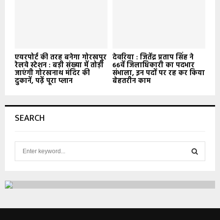
एयरपोर्ट की तरह बनेगा गोरखपुर
देवरिया : जितेंद्र प्रताप सिंह ने
रेलवे स्टेशन : बड़ी संख्या में तोड़ी
66वें जिलाधिकारी का पदभार
जाएंगी गोरखनाथ मंदिर की
संभाला, इन पदों पर रह कर किया
दुकानें, पढ़ें पूरा प्लान
बेहतरीन काम
SEARCH
S
e
a
S
r
c
E
h
f
A
o