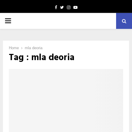
Facebook
Twitter
Instagram
Youtube
PRIMARY
MENU
Home
mla deoria
Tag : mla deoria