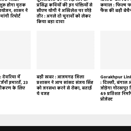
 शुरू होगा मृतक
प्रसिद्ध कवियों की इन पंक्तियों से
कमाल : फिल्म फ
मायोजन, शासन ने
सीएम योगी ने अखिलेश पर छोड़े
फैंस की बढ़ी बेचै
ांगी रिपोर्ट
तीर : अगले दो चुनावों को लेकर
किया बड़ा दावा
देवरिया में
बड़ी खबर : आजमगढ़ जिला
Gorakhpur Lin
्जनों इमारतें, 23
प्रशासन ने आप सांसद संजय सिंह
: दिल्ली, बंगाल
्तीकरण के लिए
को जनसभा करने से रोका, बताई
जोड़ेगा गोरखपुर ल
ये वजह
49 प्रतिशत निर्माण 
प्रोजेक्ट