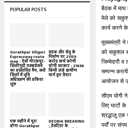
बैठक में माघ 
POPULAR POSTS
मेले को सकु
कार्य करने 
मुख्यमंत्री 
को सकुशल सम
Gorakhpur Siliguri
सड़क और सेतु के
Expressway route
निर्माण पर 21159
map : देखें गोरखपुर-
करोड़ खर्च करेगी
जिम्मेदारी व
सिलीगुड़ी एक्सप्रेसवे
योगी सरकार : 21696
का प्रस्तावित मैप, सभी
किमी लंबे ग्रामीण
सम्पन्न कराये
जिलों में भूमि
मार्ग हुए तैयार
अधिग्रहण की प्रकिया
आयोजन से जु
शुरू
सीएम योगी ने
लिए घाटों के 
श्रद्धालु एक
एक महीने में पूरा
DEORIA BREAKING
पर्वों पर सं
होगा Gorakhpur
: देवरिया के