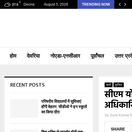
C
Deoria
August 5, 2026
TRENDING NOW
27.5
होम
देवरिया
नोएडा-एनसीआर
पूर्वांचल
उत्तर प्र
RECENT POSTS
खबरें
पूर्वांचल
सीएम योग
परिषदीय विद्यालयों में सुविधाएं
अधिकारि
होंगी बेहतर: सीडीओ ने इन स्कूलों
का किया दौरा
by
Sunil Kumar 
SHARE