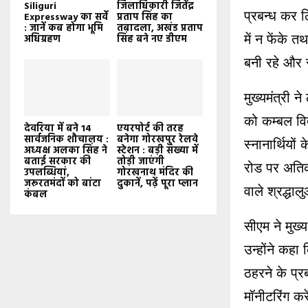
Siliguri
जिलाधिकारी जितेंद्र
प्रबन्ध कर ल
Expressway का सर्वे
प्रताप सिंह का
: जानें कब होगा भूमि
तबादला, अखंड प्रताप
में न फेंके 
अधिग्रहण
सिंह बने नए डीएम
बनी रहे और स
मुख्यमंत्री न
को कम्बल वित
देवरिया में बने 14
एयरपोर्ट की तरह
सार्वजनिक शौचालय :
बनेगा गोरखपुर रेलवे
स्नानार्थियो
अध्यक्ष अलका सिंह ने
स्टेशन : बड़ी संख्या में
बताई सरकार की
तोड़ी जाएंगी
रोड पर अतिक
उपलब्धियां,
गोरखनाथ मंदिर की
जरूरतमंदों को बांटा
दुकानें, पढ़ें पूरा प्लान
वाले श्रद्ध
कंबल
सीएम ने मुख्य
उन्होंने कहा
ठहरने के प्र
मॉनीटरिंग करे