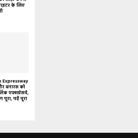
ाइटर के लिए
नी
k Expressway
 और बनारस को
िंक एक्सप्रेसवे,
पूरा, पढ़ें पूरा