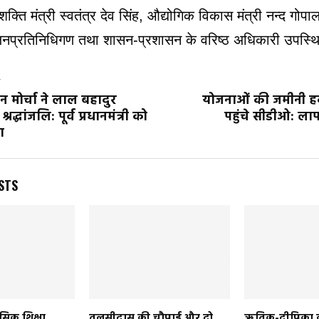
क्ति मंत्री स्वतंत्र देव सिंह, औद्योगिक विकास मंत्री नन्द गोपाल ग
नप्रतिनिधिगण तथा शासन-प्रशासन के वरिष्ठ अधिकारी उपस्थ
T
 मोर्चा ने लाल बहादुर
योजनाओं की जमीनी 
श्रद्धांजलि: पूर्व प्रधानमंत्री को
पहुंचे सीडीओ: लाप
ा
STS
सिक शिक्षा
तुलसीदास की चौपाई और दो
ऋतिक-दीपिका की