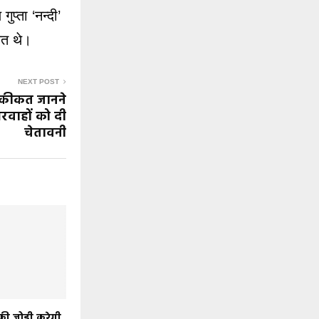
ुप्ता ‘नन्दी’
ित थे।
NEXT POST
हकीकत जानने
रवाहों को दी
चेतावनी
 जोड़ी करेगी