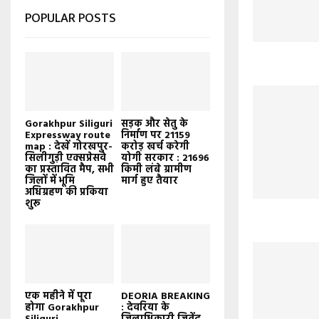
POPULAR POSTS
Gorakhpur Siliguri
सड़क और सेतु के
Expressway route
निर्माण पर 21159
map : देखें गोरखपुर-
करोड़ खर्च करेगी
सिलीगुड़ी एक्सप्रेसवे
योगी सरकार : 21696
का प्रस्तावित मैप, सभी
किमी लंबे ग्रामीण
जिलों में भूमि
मार्ग हुए तैयार
अधिग्रहण की प्रकिया
शुरू
एक महीने में पूरा
DEORIA BREAKING
होगा Gorakhpur
: देवरिया के