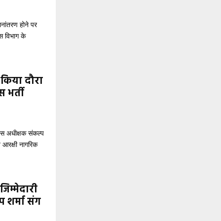
h
f
A
o
नांतरण होने पर
r
R
स विभाग के
:
C
H
ा किया दौरा
 भर्ती
स अधीक्षक संकल्प
जित आरक्षी नागरिक
जिम्मेदारी
 शर्मा संग