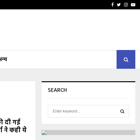
Facebook
Twitter
Insta
Yo
अन्य
SEARCH
S
e
को दी गई
a
S
r
 ने कही ये
c
E