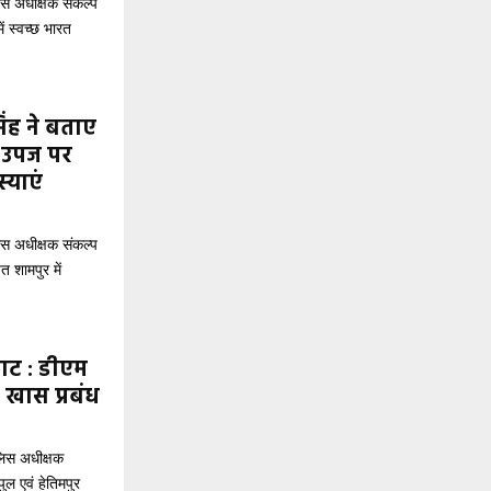
स अधीक्षक संकल्प
ें स्वच्छ भारत
िंह ने बताए
ी उपज पर
्याएं
स अधीक्षक संकल्प
त शामपुर में
घाट : डीएम
े खास प्रबंध
लिस अधीक्षक
पुल एवं हेतिमपुर