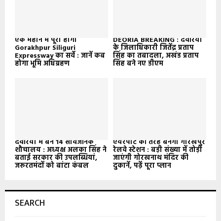
एक महीने में पूरा होगा
DEORIA BREAKING : देवरिया
Gorakhpur Siliguri
के जिलाधिकारी जितेंद्र प्रताप
Expressway का सर्वे : जानें कब
सिंह का तबादला, अखंड प्रताप
होगा भूमि अधिग्रहण
सिंह बने नए डीएम
देवरिया में बने 14 सार्वजनिक
एयरपोर्ट की तरह बनेगा गोरखपुर
शौचालय : अध्यक्ष अलका सिंह ने
रेलवे स्टेशन : बड़ी संख्या में तोड़ी
बताई सरकार की उपलब्धियां,
जाएंगी गोरखनाथ मंदिर की
जरूरतमंदों को बांटा कंबल
दुकानें, पढ़ें पूरा प्लान
SEARCH