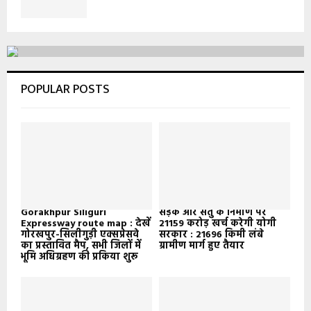
POPULAR POSTS
Gorakhpur Siliguri
सड़क और सेतु के निर्माण पर
Expressway route map : देखें
21159 करोड़ खर्च करेगी योगी
गोरखपुर-सिलीगुड़ी एक्सप्रेसवे
सरकार : 21696 किमी लंबे
का प्रस्तावित मैप, सभी जिलों में
ग्रामीण मार्ग हुए तैयार
भूमि अधिग्रहण की प्रकिया शुरू