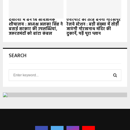
देवरिया में बने 14 सार्वजनिक
एयरपोर्ट की तरह बनेगा गोरखपुर
शौचालय : अध्यक्ष अलका सिंह ने
रेलवे स्टेशन : बड़ी संख्या में तोड़ी
बताई सरकार की उपलब्धियां,
जाएंगी गोरखनाथ मंदिर की
जरूरतमंदों को बांटा कंबल
दुकानें, पढ़ें पूरा प्लान
SEARCH
S
e
a
S
r
c
E
h
f
A
o
r
R
: