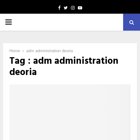
Facebook
Twitter
Instagram
Youtube
PRIMARY
MENU
Home
adm administration deoria
Tag : adm administration
deoria