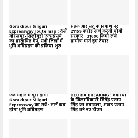
Gorakhpur Siliguri
सड़क और सेतु के निर्माण पर
Expressway route map : देखें
21159 करोड़ खर्च करेगी योगी
गोरखपुर-सिलीगुड़ी एक्सप्रेसवे
सरकार : 21696 किमी लंबे
का प्रस्तावित मैप, सभी जिलों में
ग्रामीण मार्ग हुए तैयार
भूमि अधिग्रहण की प्रकिया शुरू
एक महीने में पूरा होगा
DEORIA BREAKING : देवरिया
Gorakhpur Siliguri
के जिलाधिकारी जितेंद्र प्रताप
Expressway का सर्वे : जानें कब
सिंह का तबादला, अखंड प्रताप
होगा भूमि अधिग्रहण
सिंह बने नए डीएम