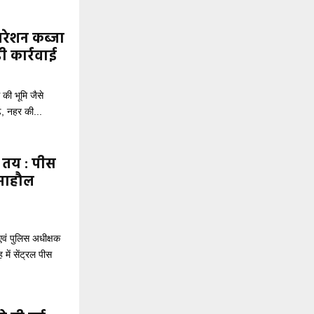
परेशन कब्जा
ी कार्रवाई
की भूमि जैसे
े, नहर की...
त तय : पीस
 माहौल
एवं पुलिस अधीक्षक
ह में सेंट्रल पीस