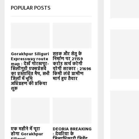
POPULAR POSTS
Gorakhpur Siliguri
सड़क और सेतु के
Expressway route
निर्माण पर 21159
map : देखें गोरखपुर-
करोड़ खर्च करेगी
सिलीगुड़ी एक्सप्रेसवे
योगी सरकार : 21696
का प्रस्तावित मैप, सभी
किमी लंबे ग्रामीण
जिलों में भूमि
मार्ग हुए तैयार
अधिग्रहण की प्रकिया
शुरू
एक महीने में पूरा
DEORIA BREAKING
होगा Gorakhpur
: देवरिया के