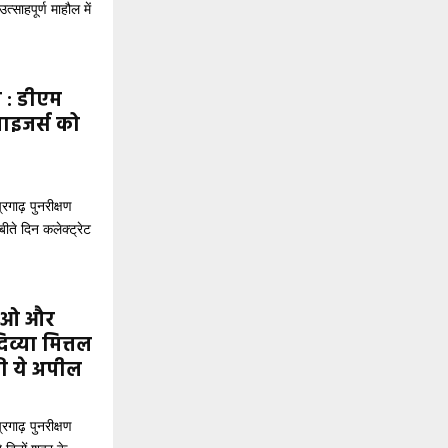
साहपूर्ण माहौल में
य : डीएम
ाइजर्स को
गाढ़ पुनरीक्षण
बीते दिन कलेक्ट्रेट
एलओ और
िव्या मित्तल
की ये अपील
गाढ़ पुनरीक्षण