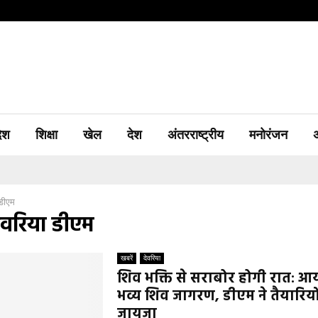
देश
शिक्षा
खेल
देश
अंतरराष्ट्रीय
मनोरंजन
 डीएम
ेवरिया डीएम
खबरें
देवरिया
शिव भक्ति से सराबोर होगी रात: आ
भव्य शिव जागरण, डीएम ने तैयारिय
जायजा