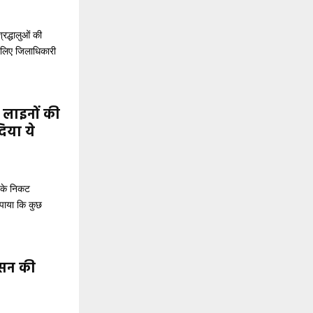
h
f
A
o
रद्धालुओं की
r
R
के लिए जिलाधिकारी
:
C
H
 लाइनों की
िया ये
 के निकट
 पाया कि कुछ
ासन की