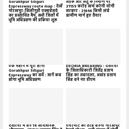
Gorakhpur Siliguri
सड़क और सेतु के निर्माण पर
Expressway route map : देखें
21159 करोड़ खर्च करेगी योगी
गोरखपुर-सिलीगुड़ी एक्सप्रेसवे
सरकार : 21696 किमी लंबे
का प्रस्तावित मैप, सभी जिलों में
ग्रामीण मार्ग हुए तैयार
भूमि अधिग्रहण की प्रकिया शुरू
एक महीने में पूरा होगा
DEORIA BREAKING : देवरिया
Gorakhpur Siliguri
के जिलाधिकारी जितेंद्र प्रताप
Expressway का सर्वे : जानें कब
सिंह का तबादला, अखंड प्रताप
होगा भूमि अधिग्रहण
सिंह बने नए डीएम
देवरिया में बने 14 सार्वजनिक
एयरपोर्ट की तरह बनेगा गोरखपुर