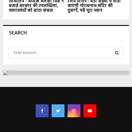
शौचालय : अध्यक्ष अलका सिंह ने
रेलवे स्टेशन : बड़ी संख्या में तोड़ी
बताई सरकार की उपलब्धियां,
जाएंगी गोरखनाथ मंदिर की
जरूरतमंदों को बांटा कंबल
दुकानें, पढ़ें पूरा प्लान
SEARCH
S
e
a
S
r
c
E
h
f
A
o
r
R
:
C
H