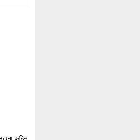
h
f
A
o
r
R
:
C
H
ित रखना कठिन