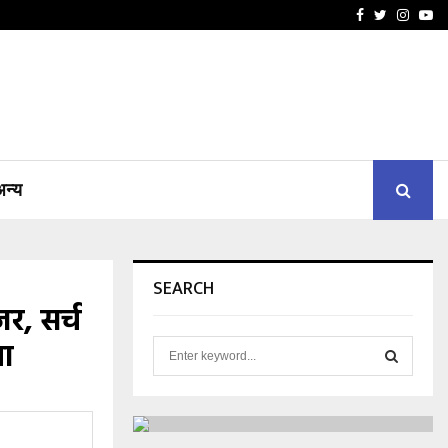
Facebook
Twitter
Insta
Yo
अन्य
SEARCH
जर, सर्च
या
S
e
a
S
r
c
E