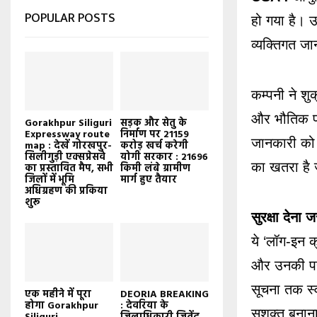
POPULAR POSTS
हो गया है। 
व्यक्तिगत ज
कम्पनी ने शु
और भौतिक पते
Gorakhpur Siliguri
सड़क और सेतु के
Expressway route
निर्माण पर 21159
जानकारी को 
map : देखें गोरखपुर-
करोड़ खर्च करेगी
सिलीगुड़ी एक्सप्रेसवे
योगी सरकार : 21696
का खतरा है 
का प्रस्तावित मैप, सभी
किमी लंबे ग्रामीण
जिलों में भूमि
मार्ग हुए तैयार
अधिग्रहण की प्रकिया
शुरू
सुरक्षा देना ज
ये ‘लॉग-इन 
और उनकी पहचा
सूचना तक स्व
एक महीने में पूरा
DEORIA BREAKING
होगा Gorakhpur
: देवरिया के
सशक्त बनाना