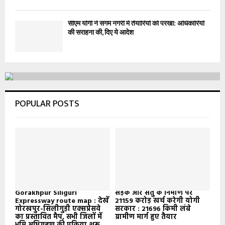
सीएम योगी ने संगम नगरी में तैयारियों को परखा: अधिकारियों
की सराहना की, दिए ये आदेश
POPULAR POSTS
Gorakhpur Siliguri
सड़क और सेतु के निर्माण पर
Expressway route map : देखें
21159 करोड़ खर्च करेगी योगी
गोरखपुर-सिलीगुड़ी एक्सप्रेसवे
सरकार : 21696 किमी लंबे
का प्रस्तावित मैप, सभी जिलों में
ग्रामीण मार्ग हुए तैयार