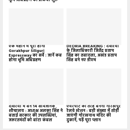
भूमि अधिग्रहण की प्रकिया शुरू
एक महीने में पूरा होगा
DEORIA BREAKING : देवरिया
Gorakhpur Siliguri
के जिलाधिकारी जितेंद्र प्रताप
Expressway का सर्वे : जानें कब
सिंह का तबादला, अखंड प्रताप
होगा भूमि अधिग्रहण
सिंह बने नए डीएम
देवरिया में बने 14 सार्वजनिक
एयरपोर्ट की तरह बनेगा गोरखपुर
शौचालय : अध्यक्ष अलका सिंह ने
रेलवे स्टेशन : बड़ी संख्या में तोड़ी
बताई सरकार की उपलब्धियां,
जाएंगी गोरखनाथ मंदिर की
जरूरतमंदों को बांटा कंबल
दुकानें, पढ़ें पूरा प्लान